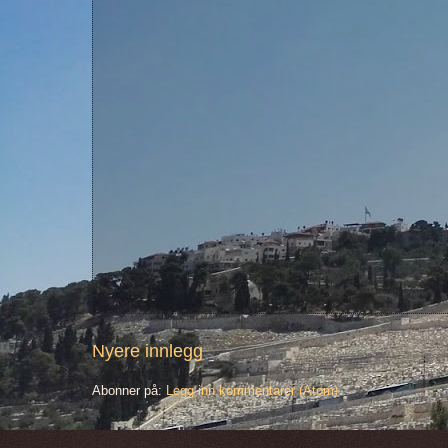
Nyere innlegg
Abonner på:
Legg inn kommentarer (Atom)