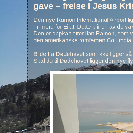
gave – frelse i Jesus Kri
Den nye Ramon International Airport li
mil nord for Eilat. Dette blir en av de
Den er oppkalt etter Ilan Ramon, som v
den amerikanske romfergen Columbia.
Bilde fra Dødehavet som ikke ligger så l
Skal du til Dødehavet ligger den nye flyp