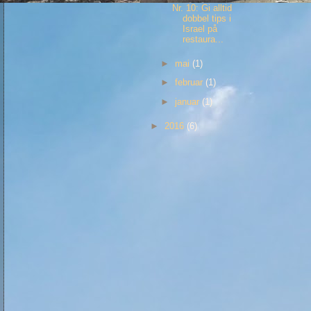
Nr. 10: Gi alltid
dobbel tips i
Israel på
restaura...
►
mai
(1)
►
februar
(1)
►
januar
(1)
►
2016
(6)