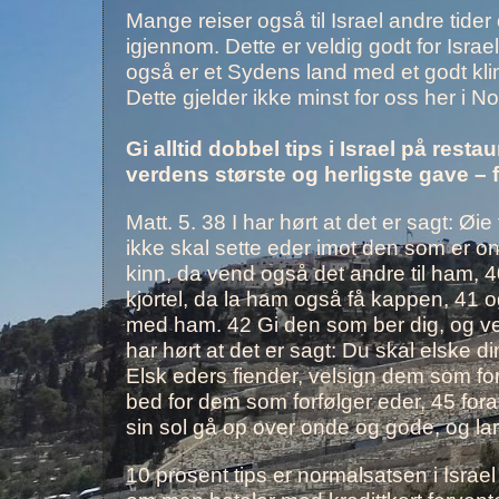
Mange reiser også til Israel andre tider 
igjennom. Dette er veldig godt for Israel
også er et Sydens land med et godt kli
Dette gjelder ikke minst for oss her i N
Gi alltid dobbel tips i Israel på rest
verdens største og herligste gave – f
Matt. 5. 38 I har hørt at det er sagt: Øie
ikke skal sette eder imot den som er o
kinn, da vend også det andre til ham, 4
kjortel, da la ham også få kappen, 41 og
med ham. 42 Gi den som ber dig, og vend
har hørt at det er sagt: Du skal elske d
Elsk eders fiender, velsign dem som fo
bed for dem som forfølger eder, 45 fora
sin sol gå op over onde og gode, og lar 
10 prosent tips er normalsatsen i Israel 