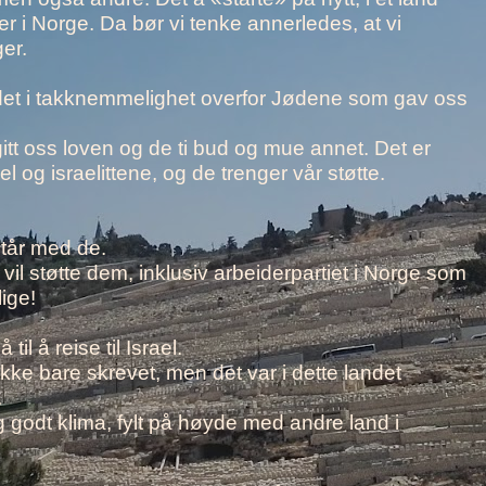
r i Norge. Da bør vi tenke annerledes, at vi
ger.
jør det i takknemmelighet overfor Jødene som gav oss
itt oss loven og de ti bud og mue annet. Det er
 og israelittene, og de trenger vår støtte.
står med de.
vil støtte dem, inklusiv arbeiderpartiet i Norge som
ige!
l å reise til Israel.
ikke bare skrevet, men det var i dette landet
.
 godt klima, fylt på høyde med andre land i