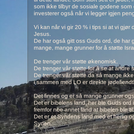
som ikke tilbyr de sosiale godene som e
investerer også når vi legger igjen pen
Vi kan når vi gir 20 % i tips si at vi g
Jesus.
De har også gitt oss Guds ord, de har g
mange, mange grunner for å støtte Israel
De trenger vår støtte økenomisk.
De trenger vår støtte for å se at andre 
De trenger vår støtte da så mange ikke 
i sammen med LO er direkte jødefiendtl
Det finnes og er så mange grunner også ti
Det er bibelens land, her ble Guds ord 
fremfor noe annet land at bibelen ble til
Det er et Syndens land med et herlig og
Syden.