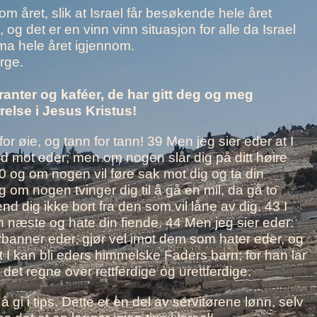
om året, slik at Israel får besøkende hele året
, og det er en vinn vinn situasjon for alle da Israel
ma hele året igjennom.
orge.
auranter og kaféer, de har gitt deg og meg
relse i Jesus Kristus!
 for øie, og tann for tann! 39 Men jeg sier eder at I
nd mot eder; men om nogen slår dig på ditt høire
0 og om nogen vil føre sak mot dig og ta din
 om nogen tvinger dig til å gå en mil, da gå to
 dig ikke bort fra den som vil låne av dig. 43 I
in næste og hate din fiende. 44 Men jeg sier eder:
rbanner eder, gjør vel imot dem som hater eder, og
t I kan bli eders himmelske Faders barn; for han lar
det regne over rettferdige og urettferdige.
å gi i tips. Dette er en del av servitørene lønn, selv