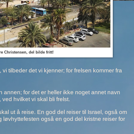
e Christensen, del bilde fritt!
r, vi tilbeder det vi kjenner; for frelsen kommer fra
en annen; for det er heller ikke noget annet navn
d hvilket vi skal bli frelst.
l ut å reise. En god del reiser til Israel, også om
løvhyttefesten også en god del kristne reiser for