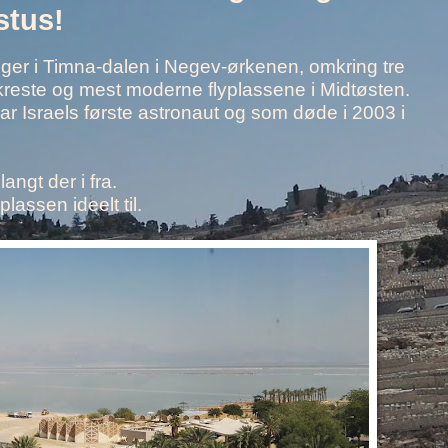
stus!
gger i Timna-dalen i Negev-ørkenen, omkring tre
 vakreste og mest moderne flyplassene i Midtøsten.
ar Israels første astronaut og som døde i 2003 i
angt der i fra.
lassen ideelt til.