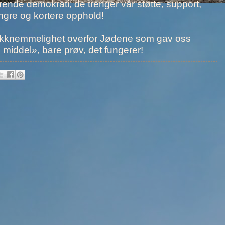
rende demokrati, de trenger vår støtte, support,
lengre og kortere opphold!
t i takknemmelighet overfor Jødene som gav oss
 middel», bare prøv, det fungerer!