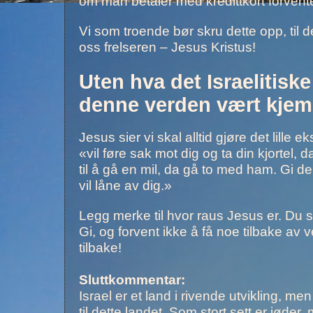
om man betaler med kredittkort forventes 
Vi som troende bør skru dette opp, til d
oss frelseren – Jesus Kristus!
Uten hva det Israelitisk
denne verden vært kjemp
Jesus sier vi skal alltid gjøre det lille 
«vil føre sak mot dig og ta din kjortel
til å gå en mil, da gå to med ham. Gi d
vil låne av dig.»
Legg merke til hvor raus Jesus er. Du s
Gi, og forvent ikke å få noe tilbake a
tilbake!
Sluttkommentar:
Israel er et land i rivende utvikling, 
til dette landet. Som stort sett er jøder