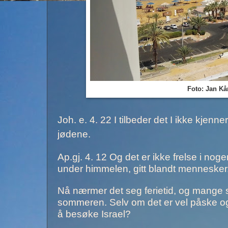
Foto: Jan Kår
Joh. e. 4. 22 I tilbeder det I ikke kjenne
jødene.
Ap.gj. 4. 12 Og det er ikke frelse i nog
under himmelen, gitt blandt mennesker, ve
Nå nærmer det seg ferietid, og mange ska
sommeren. Selv om det er vel påske og 
å besøke Israel?