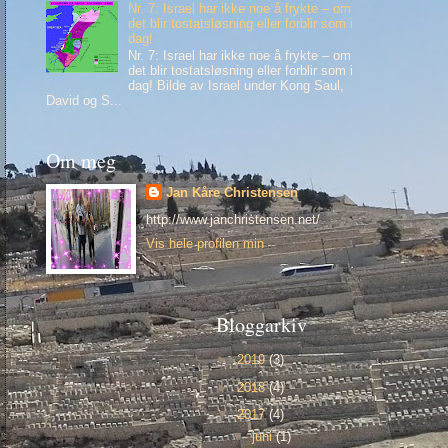
Nr. 7: Israel har ikke noe å frykte – om
det blir tostatsløsning eller forblir som i
dag!
Nr. 7: Israel har ikke noe å frykte – om
det blir tostatsløsning eller forblir som i
dag! Bilde av Israel under Kong Saul,
David og S...
Om meg
Jan Kåre Christensen
http://www.janchristensen.net/
Vis hele profilen min
Bloggarkiv
►
2019
(3)
►
2018
(4)
▼
2017
(4)
▼
juni
(1)