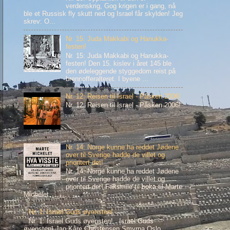
verdenskrig, Gog krigen er i gang, nå
ble et Russisk fly skutt ned og Israel får skylden! Jeg
skrev: O...
Nr. 15: Juda Makkabi og Hanukka-
festen!
Nr. 15: Juda Makkabi og Hanukka-
festen! Den 15. kislev i året 145 ble
den ødeleggende styggedom reist på
brennofferalteret. I byene ...
Nr. 12: Reisen til Israel - Påsken 2006!
Nr. 12: Reisen til Israel - Påsken 2006!
Nr. 14: Norge kunne ha reddet Jødene
over til Sverige hadde de villet og
prioritert det!
Nr. 14: Norge kunne ha reddet Jødene
over til Sverige hadde de villet og
prioritert det! Faksmile til boka til Marte
Michelet. ...
Nr. 1: Israel Guds øyensten!
Nr. 1: Israel Guds øyensten! Israel Guds
øyensten! Jan Kåre Christensen Smyrna Oslo