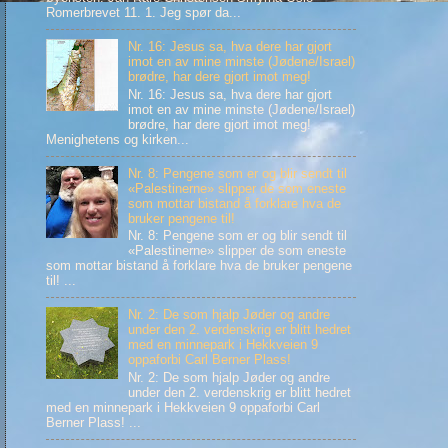
Romerbrevet 11. 1. Jeg spør da...
Nr. 16: Jesus sa, hva dere har gjort
imot en av mine minste (Jødene/Israel)
brødre, har dere gjort imot meg!
Nr. 16: Jesus sa, hva dere har gjort
imot en av mine minste (Jødene/Israel)
brødre, har dere gjort imot meg!
Menighetens og kirken...
Nr. 8: Pengene som er og blir sendt til
«Palestinerne» slipper de som eneste
som mottar bistand å forklare hva de
bruker pengene til!
Nr. 8: Pengene som er og blir sendt til
«Palestinerne» slipper de som eneste
som mottar bistand å forklare hva de bruker pengene
til! ...
Nr. 2: De som hjalp Jøder og andre
under den 2. verdenskrig er blitt hedret
med en minnepark i Hekkveien 9
oppaforbi Carl Berner Plass!
Nr. 2: De som hjalp Jøder og andre
under den 2. verdenskrig er blitt hedret
med en minnepark i Hekkveien 9 oppaforbi Carl
Berner Plass! ...